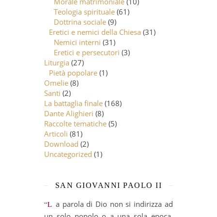
Morale matrimoniale
(10)
Teologia spirituale
(61)
Dottrina sociale
(9)
Eretici e nemici della Chiesa
(31)
Nemici interni
(31)
Eretici e persecutori
(3)
Liturgia
(27)
Pietà popolare
(1)
Omelie
(8)
Santi
(2)
La battaglia finale
(168)
Dante Alighieri
(8)
Raccolte tematiche
(5)
Articoli
(81)
Download
(2)
Uncategorized
(1)
SAN GIOVANNI PAOLO II
“La parola di Dio non si indirizza ad
un solo popolo o a una sola epoca.