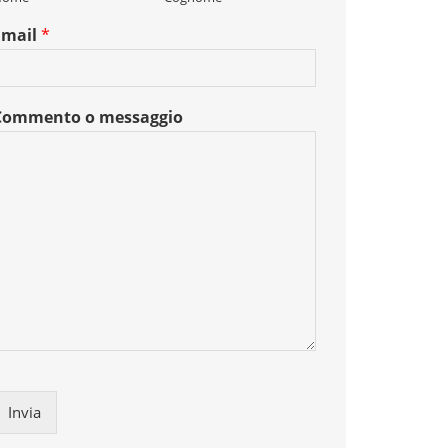
Email
*
Commento o messaggio
Invia