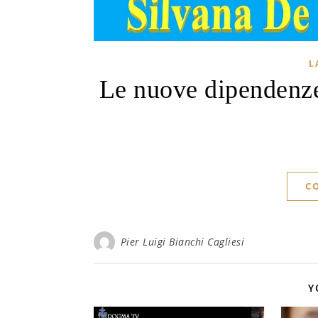
L
Le nuove dipendenze
C
Pier Luigi Bianchi Cagliesi
Y