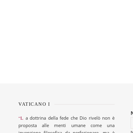
VATICANO I
“La dottrina della fede che Dio rivelò non è
proposta alle menti umane come una
invenzione filosofica da perfezionare, ma è