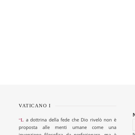
VATICANO I
“La dottrina della fede che Dio rivelò non è
proposta alle menti umane come una
invenzione filosofica da perfezionare, ma è