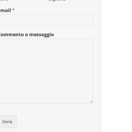
Email
*
Commento o messaggio
Invia