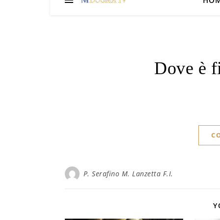
HO
Dove è fi
C
P. Serafino M. Lanzetta F.I.
Y