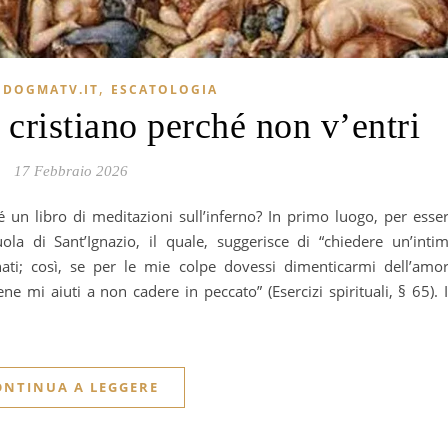
,
I DOGMATV.IT
ESCATOLOGIA
 cristiano perché non v’entri
17 Febbraio 2026
uola di Sant’Ignazio, il quale, suggerisce di “chiedere un’inti
ti; così, se per le mie colpe dovessi dimenticarmi dell’amo
ne mi aiuti a non cadere in peccato” (Esercizi spirituali, § 65). 
ONTINUA A LEGGERE