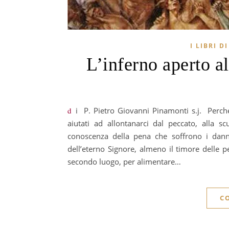
I LIBRI D
L’inferno aperto al
di P. Pietro Giovanni Pinamonti s.j. Perché un libro di meditazioni sull’inferno? In primo luogo, per essere
aiutati ad allontanarci dal peccato, alla sc
conoscenza della pena che soffrono i danna
dell’eterno Signore, almeno il timore delle pe
secondo luogo, per alimentare…
C