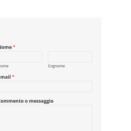
Nome
*
Nome
Cognome
Email
*
Commento o messaggio