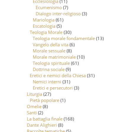
Ecclesiologia
(11)
Ecumenismo
(7)
Dialogo inter-religioso
(3)
Mariologia
(61)
Escatologia
(5)
Teologia Morale
(30)
Teologia morale fondamentale
(13)
Vangelo della vita
(6)
Morale sessuale
(8)
Morale matrimoniale
(10)
Teologia spirituale
(61)
Dottrina sociale
(9)
Eretici e nemici della Chiesa
(31)
Nemici interni
(31)
Eretici e persecutori
(3)
Liturgia
(27)
Pietà popolare
(1)
Omelie
(8)
Santi
(2)
La battaglia finale
(168)
Dante Alighieri
(8)
Raccolte tematiche
(5)