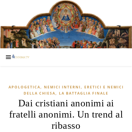
,
,
APOLOGETICA
NEMICI INTERNI
ERETICI E NEMICI
,
DELLA CHIESA
LA BATTAGLIA FINALE
Dai cristiani anonimi ai
fratelli anonimi. Un trend al
ribasso