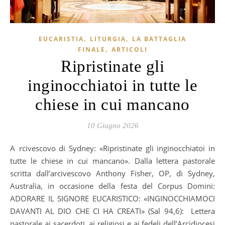
,
,
EUCARISTIA
LITURGIA
LA BATTAGLIA
,
FINALE
ARTICOLI
Ripristinate gli
inginocchiatoi in tutte le
chiese in cui mancano
10 Giugno 2026
Arcivescovo di Sydney: «Ripristinate gli inginocchiatoi in
tutte le chiese in cui mancano». Dalla lettera pastorale
scritta dall’arcivescovo Anthony Fisher, OP, di Sydney,
Australia, in occasione della festa del Corpus Domini:
ADORARE IL SIGNORE EUCARISTICO: «INGINOCCHIAMOCI
DAVANTI AL DIO CHE CI HA CREATI» (Sal 94,6): Lettera
pastorale ai sacerdoti, ai religiosi e ai fedeli dell’Arcidiocesi