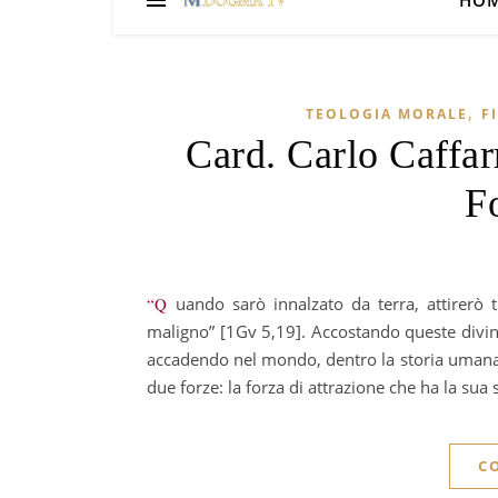
HO
,
TEOLOGIA MORALE
F
Card. Carlo Caffar
F
“Quando sarò innalzato da terra, attirerò tutti a me” [Gv 12,32]. “Tutto il mondo giace sotto il potere del
maligno” [1Gv 5,19]. Accostando queste divin
accadendo nel mondo, dentro la storia umana 
due forze: la forza di attrazione che ha la sua 
C