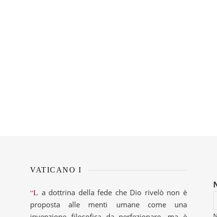
VATICANO I
“La dottrina della fede che Dio rivelò non è
proposta alle menti umane come una
invenzione filosofica da perfezionare, ma è