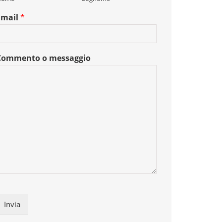
Email
*
Commento o messaggio
Invia