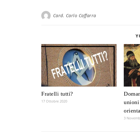
Card. Carlo Caffarra
Y
Domand
Fratelli tutti?
17 Ottobre 2020
unioni
orient
3 Novemb