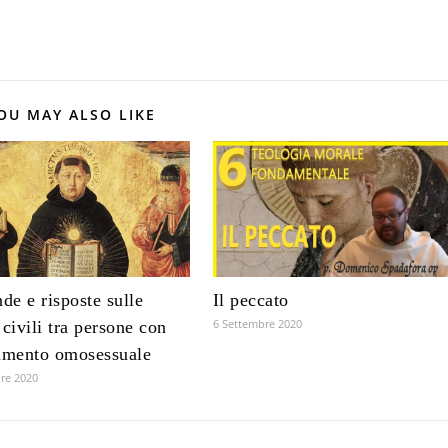
OU MAY ALSO LIKE
e e risposte sulle
Il peccato
6 Settembre 2020
 civili tra persone con
amento omosessuale
re 2020