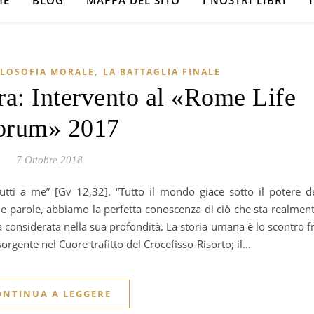
ME
BLOG
MAPPA DEL SITO
I NOSTRI LIBRI
,
ILOSOFIA MORALE
LA BATTAGLIA FINALE
ra: Intervento al «Rome Life
orum» 2017
7 Ottobre 2018
e parole, abbiamo la perfetta conoscenza di ciò che sta realmen
considerata nella sua profondità. La storia umana è lo scontro f
sorgente nel Cuore trafitto del Crocefisso-Risorto; il…
ONTINUA A LEGGERE