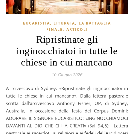
,
,
EUCARISTIA
LITURGIA
LA BATTAGLIA
,
FINALE
ARTICOLI
Ripristinate gli
inginocchiatoi in tutte le
chiese in cui mancano
10 Giugno 2026
Arcivescovo di Sydney: «Ripristinate gli inginocchiatoi in
tutte le chiese in cui mancano». Dalla lettera pastorale
scritta dall’arcivescovo Anthony Fisher, OP, di Sydney,
Australia, in occasione della festa del Corpus Domini:
ADORARE IL SIGNORE EUCARISTICO: «INGINOCCHIAMOCI
DAVANTI AL DIO CHE CI HA CREATI» (Sal 94,6): Lettera
pastorale ai sacerdoti, ai religiosi e ai fedeli dell’Arcidiocesi