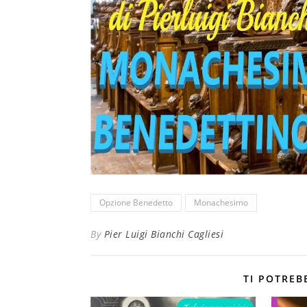
Opzione Benedetto
Monachesimo
By
Pier Luigi Bianchi Cagliesi
TI POTREB