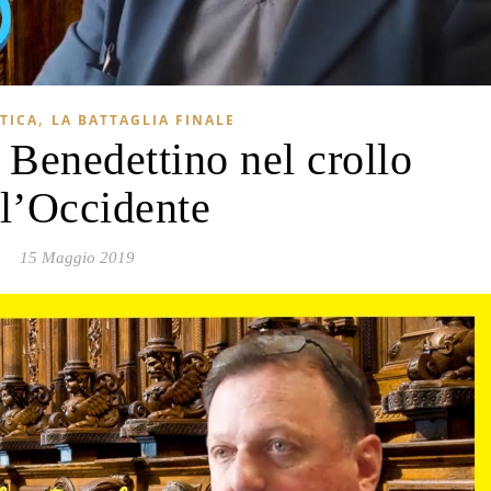
,
TICA
LA BATTAGLIA FINALE
enedettino nel crollo
ll’Occidente
15 Maggio 2019