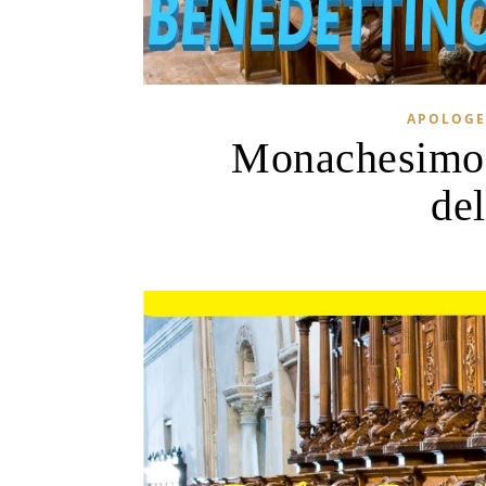
APOLOGE
Monachesimo B
de