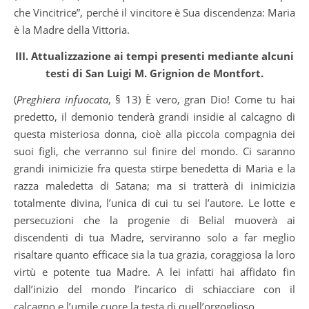
che Vincitrice”, perché il vincitore è Sua discendenza: Maria
è la Madre della Vittoria.
III. Attualizzazione ai tempi presenti mediante alcuni
testi di San Luigi M. Grignion de Montfort.
(
Preghiera infuocata
, § 13) È vero, gran Dio! Come tu hai
predetto, il demonio tenderà grandi insidie al calcagno di
questa misteriosa donna, cioè alla piccola compagnia dei
suoi figli, che verranno sul finire del mondo. Ci saranno
grandi inimicizie fra questa stirpe benedetta di Maria e la
razza maledetta di Satana; ma si tratterà di inimicizia
totalmente divina, l’unica di cui tu sei l’autore. Le lotte e
persecuzioni che la progenie di Belial muoverà ai
discendenti di tua Madre, serviranno solo a far meglio
risaltare quanto efficace sia la tua grazia, coraggiosa la loro
virtù e potente tua Madre. A lei infatti hai affidato fin
dall’inizio del mondo l’incarico di schiacciare con il
calcagno e l’umile cuore la testa di quell’orgoglioso.