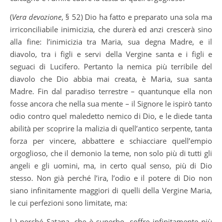
(
Vera devozione
, § 52) Dio ha fatto e preparato una sola ma
irriconciliabile inimicizia, che durerà ed anzi crescerà sino
alla fine: l’inimicizia tra Maria, sua degna Madre, e il
diavolo, tra i figli e servi della Vergine santa e i figli e
seguaci di Lucifero. Pertanto la nemica più terribile del
diavolo che Dio abbia mai creata, è Maria, sua santa
Madre. Fin dal paradiso terrestre – quantunque ella non
fosse ancora che nella sua mente – il Signore le ispirò tanto
odio contro quel maledetto nemico di Dio, e le diede tanta
abilità per scoprire la malizia di quell’antico serpente, tanta
forza per vincere, abbattere e schiacciare quell’empio
orgoglioso, che il demonio la teme, non solo più di tutti gli
angeli e gli uomini, ma, in certo qual senso, più di Dio
stesso. Non già perché l’ira, l’odio e il potere di Dio non
siano infinitamente maggiori di quelli della Vergine Maria,
le cui perfezioni sono limitate, ma:
l ) perché Satana, che è superbo, soffre infinitamente più