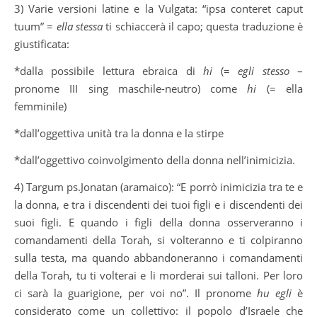
3) Varie versioni latine e la Vulgata: “ipsa
conteret caput
tuum” =
ella stessa
ti schiaccerà il capo; questa traduzione è
giustificata:
*dalla possibile lettura ebraica di
hi
(=
egli stesso
–
pronome III sing maschile-neutro) come
hi
(= ella
femminile)
*dall’oggettiva unità tra la donna e la stirpe
*dall’oggettivo coinvolgimento della donna nell’inimicizia.
4) Targum ps.Jonatan (aramaico): “E porrò inimicizia tra te e
la donna, e tra i discendenti dei tuoi figli e i discendenti dei
suoi figli. E quando i figli della donna osserveranno i
comandamenti della Torah, si volteranno e ti colpiranno
sulla testa, ma quando abbandoneranno i comandamenti
della Torah, tu ti volterai e li morderai sui talloni. Per loro
ci sarà la guarigione, per voi no”. Il pronome
hu egli
è
considerato come un collettivo: il popolo d’Israele che