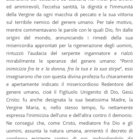
ed ammirevoli, l’eccelsa santità, la dignità e l’immunità
della Vergine da ogni macchia di peccato e la sua vittoria
sul terribile nemico del genere umano. Per tale motivo,
mentre commentavano le parole con le quali Dio, fin dalle
origini del mondo, annunciando i rimedi della sua
misericordia approntati per la rigenerazione degli uomini,
rintuzzò l’audacia del serpente ingannatore e rialzò
mirabilmente le speranze del genere umano: “
Porrò
inimicizia fra te e la donna, fra la tua e la sua stirpe
“, essi
insegnarono che con questa divina profezia fu chiaramente
e apertamente indicato il misericordioso Redentore del
genere umano, cioè il Figliuolo Unigenito di Dio, Gesù
Cristo; fu anche designata la sua beatissima Madre, la
Vergine Maria, e, nello stesso tempo, fu nettamente
espressa l’inimicizia dell’uno e dell’altra contro il demonio.
Ne conseguì che, come Cristo, mediatore fra Dio e gli
uomini, assunta la natura umana, annientò il decreto di
condanna esistente contro di noi, inchiodandolo da