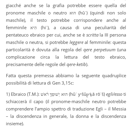
giacché anche se la grafia potrebbe essere quella del
pronome maschile o neutro הוּא (hûʾ) (quindi non solo
maschile), il testo potrebbe corrispondere anche al
femminile הִיא (hiʾ), a causa di una peculiarità del
pentateuco ebraico per cui, anche se è
scritta
la III persona
maschile o neutra, si potrebbe
leggere
al femminile: questa
particolarità è dovuta alla regola del
qere perpetuum
(una
complicazione circa la lettura del testo ebraico,
precisamente delle regole del
qere-ketib
).
Fatta questa premessa abbiamo la seguente quadruplice
possibilità di lettura di Gen 3,15c:
1) Ebraico (T.M.): הוּא יְשׁוּפְךָ֣ רֹ֔אשׁ (hûʾ yᵉšûp̱ᵉḵā rōʾš)
egli/esso
ti
schiaccerà il capo (il pronome-maschile neutro potrebbe
comprendere l’ampio spettro di traduzione Egli – il Messia
– la discendenza in generale, la donna e la discendenza
insieme).