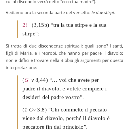
cui al discepolo verrà detto “ecco tua madre”).
Vediamo ora la seconda parte del versetto:
le due stirpi
.
2)
(3,15b) “tra la tua stirpe e la sua
stirpe”:
Si tratta di due discendenze spirituali: quali sono? I santi,
figli di Maria, e i reprobi, che hanno per padre il diavolo;
non è difficile trovare nella Bibbia gli argomenti per questa
interpretazione:
G
(
v
8,44) “… voi che avete per
padre il diavolo, e volete compiere i
desideri del padre vostro”.
(
1 Gv
3,8) “Chi commette il peccato
viene dal diavolo, perché il diavolo è
peccatore fin dal principio”.