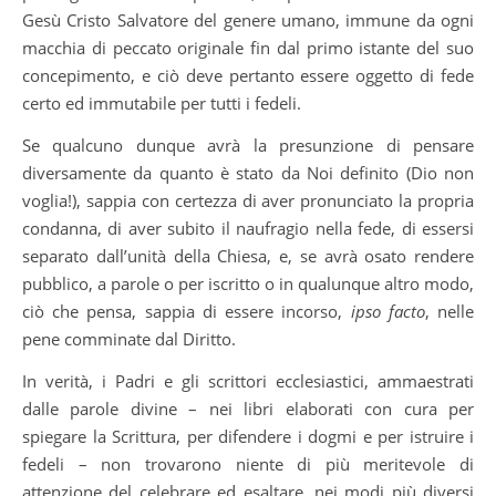
Gesù Cristo Salvatore del genere umano, immune da ogni
macchia di peccato originale fin dal primo istante del suo
concepimento, e ciò deve pertanto essere oggetto di fede
certo ed immutabile per tutti i fedeli.
Se qualcuno dunque avrà la presunzione di pensare
diversamente da quanto è stato da Noi definito (Dio non
voglia!), sappia con certezza di aver pronunciato la propria
condanna, di aver subito il naufragio nella fede, di essersi
separato dall’unità della Chiesa, e, se avrà osato rendere
pubblico, a parole o per iscritto o in qualunque altro modo,
ciò che pensa, sappia di essere incorso,
ipso facto
, nelle
pene comminate dal Diritto.
In verità, i Padri e gli scrittori ecclesiastici, ammaestrati
dalle parole divine – nei libri elaborati con cura per
spiegare la Scrittura, per difendere i dogmi e per istruire i
fedeli – non trovarono niente di più meritevole di
attenzione del celebrare ed esaltare, nei modi più diversi