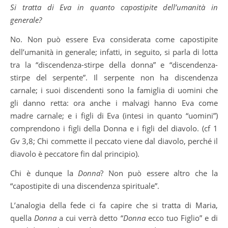
Si tratta di Eva in quanto capostipite dell’umanità in
generale?
No. Non può essere Eva considerata come capostipite
dell’umanità in generale; infatti, in seguito, si parla di lotta
tra la “discendenza-stirpe della donna” e “discendenza-
stirpe del serpente”. Il serpente non ha discendenza
carnale; i suoi discendenti sono la famiglia di uomini che
gli danno retta: ora anche i malvagi hanno Eva come
madre carnale; e i figli di Eva (intesi in quanto “uomini”)
comprendono i figli della Donna e i figli del diavolo. (cf 1
Gv 3,8; Chi commette il peccato viene dal diavolo, perché il
diavolo è peccatore fin dal principio).
Chi è dunque la
Donna
? Non può essere altro che la
“capostipite di una discendenza spirituale”.
L’analogia della fede ci fa capire che si tratta di Maria,
quella
Donna
a cui verrà detto “
Donna
ecco tuo Figlio” e di