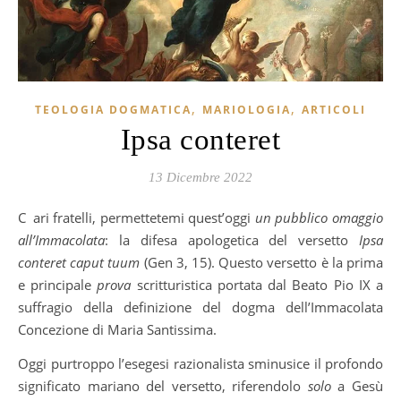
,
,
TEOLOGIA DOGMATICA
MARIOLOGIA
ARTICOLI
Ipsa conteret
13 Dicembre 2022
Cari fratelli, permettetemi quest’oggi
un pubblico omaggio
all’Immacolata
: la difesa apologetica del versetto
Ipsa
conteret caput tuum
(Gen 3, 15). Questo versetto è la prima
e principale
prova
scritturistica portata dal Beato Pio IX a
suffragio della definizione del dogma dell’Immacolata
Concezione di Maria Santissima.
Oggi purtroppo l’esegesi razionalista sminusice il profondo
significato mariano del versetto, riferendolo
solo
a Gesù