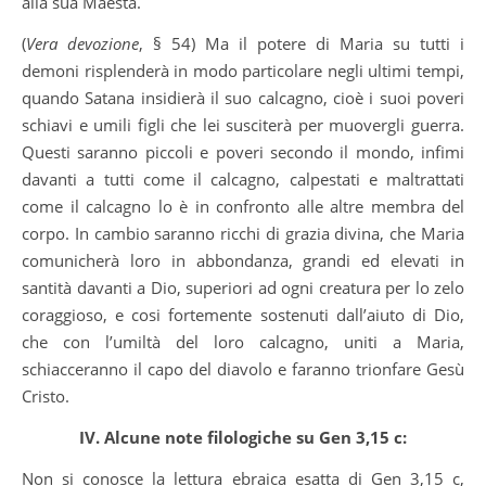
alla sua Maestà.
(
Vera devozione
, § 54) Ma il potere di Maria su tutti i
demoni risplenderà in modo particolare negli ultimi tempi,
quando Satana insidierà il suo calcagno, cioè i suoi poveri
schiavi e umili figli che lei susciterà per muovergli guerra.
Questi saranno piccoli e poveri secondo il mondo, infimi
davanti a tutti come il calcagno, calpestati e maltrattati
come il calcagno lo è in confronto alle altre membra del
corpo. In cambio saranno ricchi di grazia divina, che Maria
comunicherà loro in abbondanza, grandi ed elevati in
santità davanti a Dio, superiori ad ogni creatura per lo zelo
coraggioso, e cosi fortemente sostenuti dall’aiuto di Dio,
che con l’umiltà del loro calcagno, uniti a Maria,
schiacceranno il capo del diavolo e faranno trionfare Gesù
Cristo.
IV. Alcune note filologiche su Gen 3,15 c:
Non si conosce la lettura ebraica esatta di Gen 3,15 c,