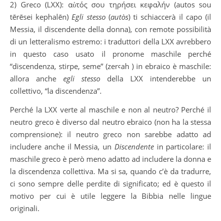
2) Greco (LXX): αὐτός σου τηρήσει κεφαλήν (autos sou
tērēsei kephalēn)
Egli stesso
(
autòs
) ti schiaccerà il capo (il
Messia, il discendente della donna), con remote possibilità
di un letteralismo estremo: i traduttori della LXX avrebbero
in questo caso usato il pronome maschile perché
“discendenza, stirpe, seme” (zerꜥah ) in ebraico è maschile:
allora anche
egli stesso
della LXX intenderebbe un
collettivo, “la discendenza”.
Perché la LXX verte al maschile e non al neutro? Perché il
neutro greco è diverso dal neutro ebraico (non ha la stessa
comprensione): il neutro greco non sarebbe adatto ad
includere anche il Messia, un
Discendente
in particolare: il
maschile greco è però meno adatto ad includere la donna e
la discendenza collettiva. Ma si sa, quando c’è da tradurre,
ci sono sempre delle perdite di significato; ed è questo il
motivo per cui è utile leggere la Bibbia nelle lingue
originali.