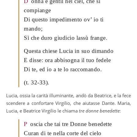
D
onna è gentil nel ciel, che si
compiange
Di questo impedimento ov’ io ti
mando;
Sì che duro giudicio lassù frange.
Questa chiese Lucia in suo dimando
E disse: ora abbisogna il tuo fedele
Di te, ed io a te lo raccomando.
(t. 32-33).
Lucia, ossia la carità illuminante, andò da Beatrice, e la fece
scendere a confortare Virgilio, che aiutasse Dante. Maria,
Lucia, e Beatrice Virgilio le chiama
tre donne benedette
:
P
oscia che tai tre Donne benedette
Curan di te nella corte del cielo