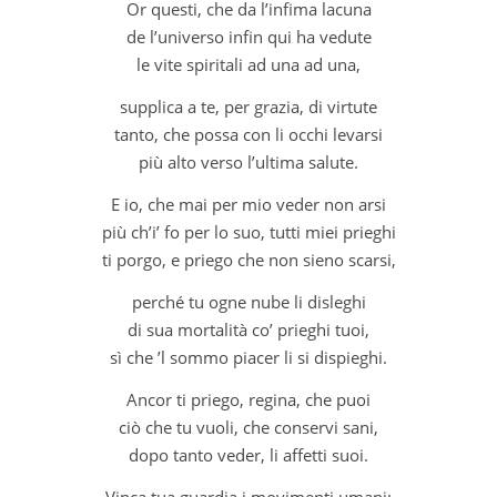
Or questi, che da l’infima lacuna
de l’universo infin qui ha vedute
le vite spiritali ad una ad una,
supplica a te, per grazia, di virtute
tanto, che possa con li occhi levarsi
più alto verso l’ultima salute.
E io, che mai per mio veder non arsi
più ch’i’ fo per lo suo, tutti miei prieghi
ti porgo, e priego che non sieno scarsi,
perché tu ogne nube li disleghi
di sua mortalità co’ prieghi tuoi,
sì che ’l sommo piacer li si dispieghi.
Ancor ti priego, regina, che puoi
ciò che tu vuoli, che conservi sani,
dopo tanto veder, li affetti suoi.
Vinca tua guardia i movimenti umani: