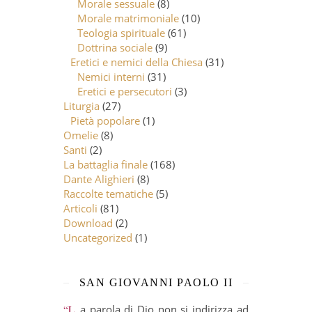
Morale sessuale
(8)
Morale matrimoniale
(10)
Teologia spirituale
(61)
Dottrina sociale
(9)
Eretici e nemici della Chiesa
(31)
Nemici interni
(31)
Eretici e persecutori
(3)
Liturgia
(27)
Pietà popolare
(1)
Omelie
(8)
Santi
(2)
La battaglia finale
(168)
Dante Alighieri
(8)
Raccolte tematiche
(5)
Articoli
(81)
Download
(2)
Uncategorized
(1)
SAN GIOVANNI PAOLO II
“La parola di Dio non si indirizza ad