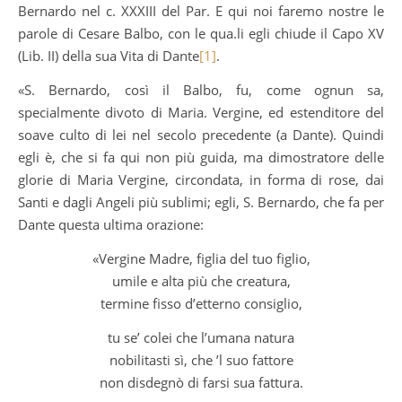
Bernardo nel c. XXXIII del Par. E qui noi faremo nostre le
parole di Cesare Balbo, con le qua.li egli chiude il Capo XV
(Lib. II) della sua Vita di Dante
[1]
.
«S. Bernardo, così il Balbo, fu, come ognun sa,
specialmente divoto di Maria. Vergine, ed estenditore del
soave culto di lei nel secolo precedente (a Dante). Quindi
egli è, che si fa qui non più guida, ma dimostratore delle
glorie di Maria Vergine, circondata, in forma di rose, dai
Santi e dagli Angeli più sublimi; egli, S. Bernardo, che fa per
Dante questa ultima orazione:
«Vergine Madre, figlia del tuo figlio,
umile e alta più che creatura,
termine fisso d’etterno consiglio,
tu se’ colei che l’umana natura
nobilitasti sì, che ’l suo fattore
non disdegnò di farsi sua fattura.