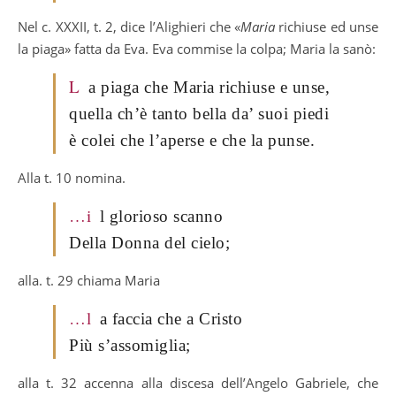
Nel c. XXXII, t. 2, dice l’Alighieri che «
Maria
richiuse ed unse
la piaga» fatta da Eva. Eva commise la colpa; Maria la sanò:
L
a piaga che Maria richiuse e unse,
quella ch’è tanto bella da’ suoi piedi
è colei che l’aperse e che la punse.
Alla t. 10 nomina.
…i
l glorioso scanno
Della Donna del cielo;
alla. t. 29 chiama Maria
…l
a faccia che a Cristo
Più s’assomiglia;
alla t. 32 accenna alla discesa dell’Angelo Gabriele, che