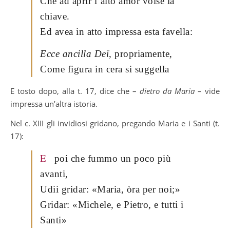
Che ad aprir l’alto amor volse la
chiave.
Ed avea in atto impressa esta favella:
Ecce ancilla Deï
, propriamente,
Come figura in cera si suggella
E tosto dopo, alla t. 17, dice che –
dietro da Maria
– vide
impressa un’altra istoria.
Nel c. XIII gli invidiosi gridano, pregando Maria e i Santi (t.
17):
E
poi che fummo un poco più
avanti,
Udii gridar: «Maria, òra per noi;»
Gridar: «Michele, e Pietro, e tutti i
Santi»