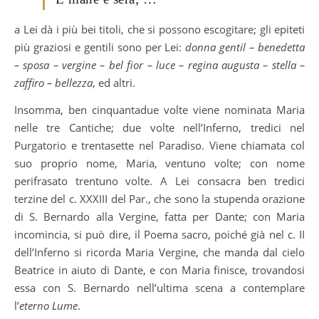
a Lei dà i più bei titoli, che si possono escogitare; gli epiteti
più graziosi e gentili sono per Lei:
donna gentil – benedetta
– sposa – vergine – bel fior – luce – regina augusta – stella –
zaffiro – bellezza
, ed altri.
Insomma, ben cinquantadue volte viene nominata Maria
nelle tre Cantiche; due volte nell’Inferno, tredici nel
Purgatorio e trentasette nel Paradiso. Viene chiamata col
suo proprio nome, Maria, ventuno volte; con nome
perifrasato trentuno volte. A Lei consacra ben tredici
terzine del c. XXXIII del Par., che sono la stupenda orazione
di S. Bernardo alla Vergine, fatta per Dante; con Maria
incomincia, si può dire, il Poema sacro, poiché già nel c. II
dell’Inferno si ricorda Maria Vergine, che manda dal cielo
Beatrice in aiuto di Dante, e con Maria finisce, trovandosi
essa con S. Bernardo nell’ultima scena a contemplare
l’
eterno Lume
.