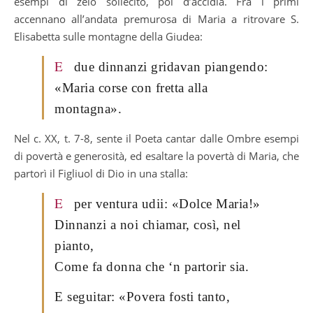
esempi di zelo sollecito, poi d’accidia. Fra i primi
accennano all’andata premurosa di Maria a ritrovare S.
Elisabetta sulle montagne della Giudea:
E
due dinnanzi gridavan piangendo:
«Maria corse con fretta alla
montagna».
Nel c. XX, t. 7-8, sente il Poeta cantar dalle Ombre esempi
di povertà e generosità, ed esaltare la povertà di Maria, che
partorì il Figliuol di Dio in una stalla:
E
per ventura udii: «Dolce Maria!»
Dinnanzi a noi chiamar, così, nel
pianto,
Come fa donna che ‘n partorir sia.
E seguitar: «Povera fosti tanto,