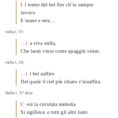
I
l nome del bel fior ch’io sempre
invoco
E mane e sera…
nella t. 31:
…l
a viva stella,
Che lassù vince come quaggiù vinse;
nella t. 34:
…i
l bel zaffiro
Del quale il ciel più chiaro s’inzaffira.
Nella t. 37 dice:
C
osì la circulata melodia
Si sigillava: e tutti gli altri lumi