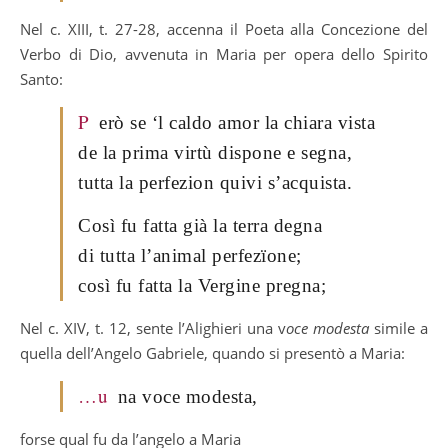
Nel c. XIII, t. 27-28, accenna il Poeta alla Concezione del
Verbo di Dio, avvenuta in Maria per opera dello Spirito
Santo:
P
erò se ‘l caldo amor la chiara vista
de la prima virtù dispone e segna,
tutta la perfezion quivi s’acquista.
Così fu fatta già la terra degna
di tutta l’animal perfezïone;
così fu fatta la Vergine pregna;
Nel c. XIV, t. 12, sente l’Alighieri una v
oce modesta
simile a
quella dell’Angelo Gabriele, quando si presentò a Maria:
…u
na voce modesta,
forse qual fu da l’angelo a Maria