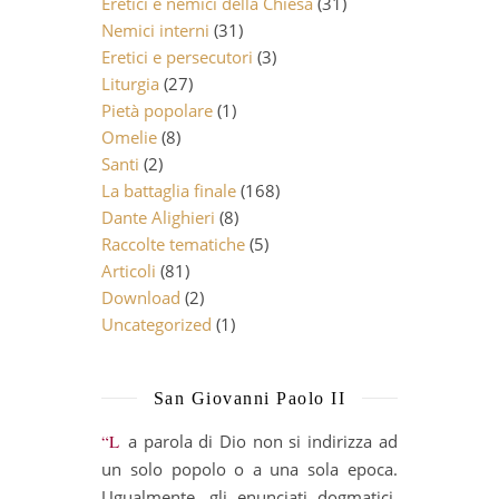
Eretici e nemici della Chiesa
(31)
Nemici interni
(31)
Eretici e persecutori
(3)
Liturgia
(27)
Pietà popolare
(1)
Omelie
(8)
Santi
(2)
La battaglia finale
(168)
Dante Alighieri
(8)
Raccolte tematiche
(5)
Articoli
(81)
Download
(2)
Uncategorized
(1)
San Giovanni Paolo II
“La parola di Dio non si indirizza ad
un solo popolo o a una sola epoca.
Ugualmente, gli enunciati dogmatici,